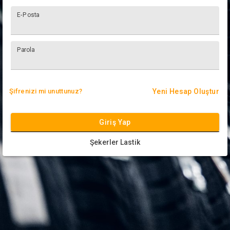
E-Posta
Parola
Şifrenizi mi unuttunuz?
Yeni Hesap Oluştur
Giriş Yap
Şekerler Lastik