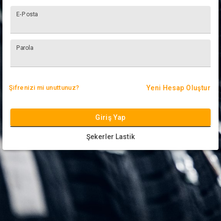
E-Posta
Parola
Şifrenizi mi unuttunuz?
Yeni Hesap Oluştur
Giriş Yap
Şekerler Lastik